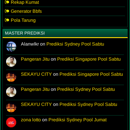

Rekap Kumat

Generator Bbfs

Pola Tarung
MASTER PREDIKSI
Alanwlkr
on
Prediksi Sydney Pool Sabtu
Pangeran Jitu
on
Prediksi Singapore Pool Sabtu
SEKAYU CITY
on
Prediksi Singapore Pool Sabtu
Pangeran Jitu
on
Prediksi Sydney Pool Sabtu
SEKAYU CITY
on
Prediksi Sydney Pool Sabtu
zona lotto
on
Prediksi Sydney Pool Jumat