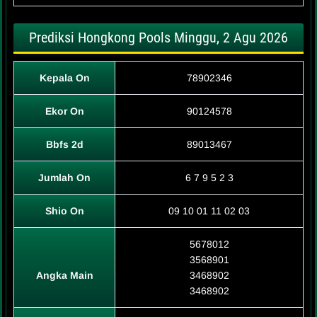
Prediksi Hongkong Pools Minggu, 2 Agu 2026
Kepala On
78902346
Ekor On
90124578
Bbfs 2d
89013467
Jumlah On
6 7 9 5 2 3
Shio On
09 10 01 11 02 03
5678012
3568901
Angka Main
3468902
3468902