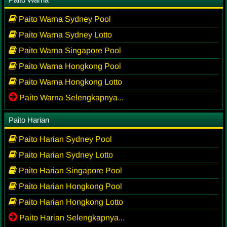
Paito Warna Sydney Pool
Paito Warna Sydney Lotto
Paito Warna Singapore Pool
Paito Warna Hongkong Pool
Paito Warna Hongkong Lotto
Paito Warna Selengkapnya...
Paito Harian
Paito Harian Sydney Pool
Paito Harian Sydney Lotto
Paito Harian Singapore Pool
Paito Harian Hongkong Pool
Paito Harian Hongkong Lotto
Paito Harian Selengkapnya...