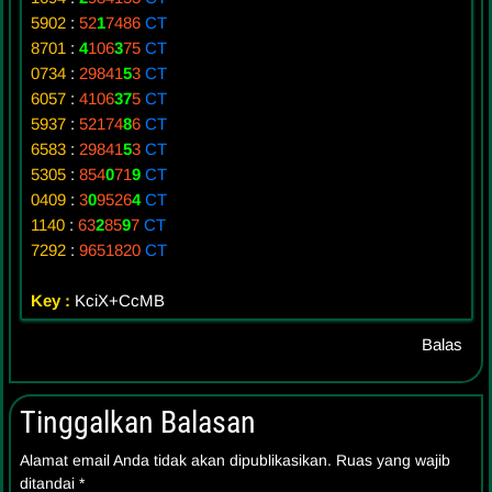
5902
:
5
2
1
7
4
8
6
CT
8701
:
4
1
0
6
3
7
5
CT
0734
:
2
9
8
4
1
5
3
CT
6057
:
4
1
0
6
3
7
5
CT
5937
:
5
2
1
7
4
8
6
CT
6583
:
2
9
8
4
1
5
3
CT
5305
:
8
5
4
0
7
1
9
CT
0409
:
3
0
9
5
2
6
4
CT
1140
:
6
3
2
8
5
9
7
CT
7292
:
9
6
5
1
8
2
0
CT
Key :
KciX+CcMB
Balas
Tinggalkan Balasan
Alamat email Anda tidak akan dipublikasikan.
Ruas yang wajib
ditandai
*