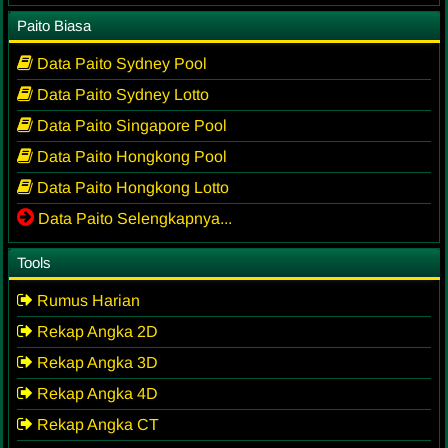
Paito Biasa
Data Paito Sydney Pool
Data Paito Sydney Lotto
Data Paito Singapore Pool
Data Paito Hongkong Pool
Data Paito Hongkong Lotto
Data Paito Selengkapnya...
Tools

Rumus Harian

Rekap Angka 2D

Rekap Angka 3D

Rekap Angka 4D

Rekap Angka CT