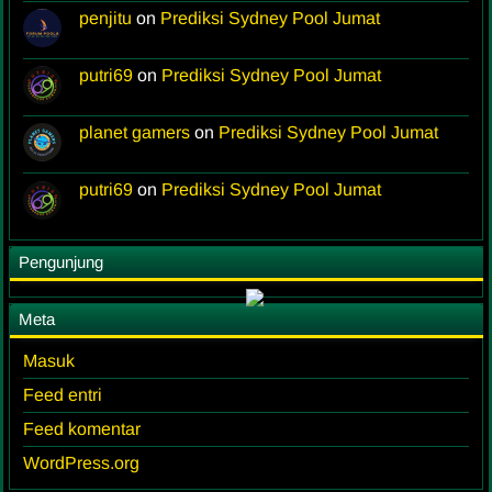
penjitu
on
Prediksi Sydney Pool Jumat
putri69
on
Prediksi Sydney Pool Jumat
planet gamers
on
Prediksi Sydney Pool Jumat
putri69
on
Prediksi Sydney Pool Jumat
Pengunjung
Meta
Masuk
Feed entri
Feed komentar
WordPress.org