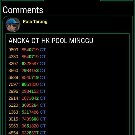
Comments
Pola Tarung
ANGKA CT HK POOL MINGGU
9803
:
8
5
4
0
7
1
9
CT
4330
:
8
5
4
0
7
1
9
CT
3207
:
6
3
2
8
5
9
7
CT
3860
:
2
9
8
4
1
5
3
CT
6839
:
8
5
4
0
7
1
9
CT
7097
:
9
6
5
1
8
2
0
CT
2996
:
2
9
8
4
1
5
3
CT
2914
:
1
8
7
3
0
4
2
CT
6220
:
3
0
9
5
2
6
4
CT
1363
:
5
2
1
7
4
8
6
CT
3015
:
7
4
3
9
6
0
8
CT
6960
:
9
6
5
1
8
2
0
CT
4854
:
6
3
2
8
5
9
7
CT